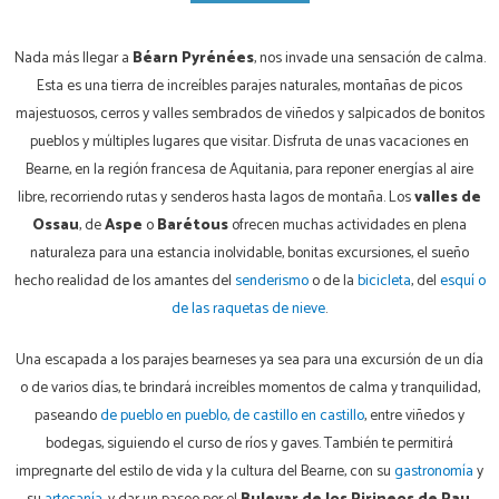
Nada más llegar a
Béarn Pyrénées
, nos invade una sensación de calma.
Esta es una tierra de increíbles parajes naturales, montañas de picos
majestuosos, cerros y valles sembrados de viñedos y salpicados de bonitos
pueblos y múltiples lugares que visitar. Disfruta de unas vacaciones en
Bearne, en la región francesa de Aquitania, para reponer energías al aire
libre, recorriendo rutas y senderos hasta lagos de montaña. Los
valles de
Ossau
, de
Aspe
o
Barétous
ofrecen muchas actividades en plena
naturaleza para una estancia inolvidable, bonitas excursiones, el sueño
hecho realidad de los amantes del
senderismo
o de la
bicicleta
, del
esquí o
de las raquetas de nieve
.
Una escapada a los parajes bearneses ya sea para una excursión de un día
o de varios días, te brindará increíbles momentos de calma y tranquilidad,
paseando
de pueblo en pueblo, de castillo en castillo
, entre viñedos y
bodegas, siguiendo el curso de ríos y gaves. También te permitirá
impregnarte del estilo de vida y la cultura del Bearne, con su
gastronomía
y